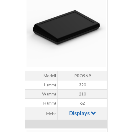
Modell
PRO96.9
L (mm)
320
W (mm)
210
H (mm)
62
Displays
Mehr