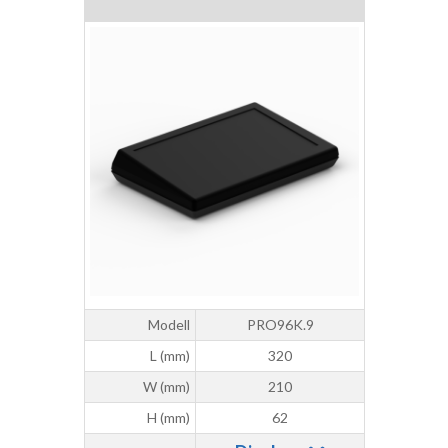
Modell
PRO96K.9
L (mm)
320
W (mm)
210
H (mm)
62