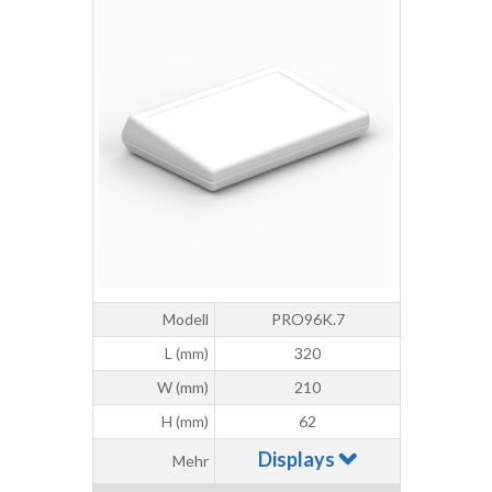
Modell
PRO96K.7
L (mm)
320
W (mm)
210
H (mm)
62
Displays
Mehr