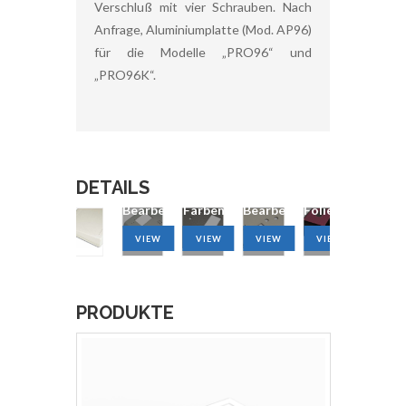
Verschluß mit vier Schrauben. Nach
Anfrage, Aluminiumplatte (Mod. AP96)
für die Modelle „PRO96“ und
„PRO96K“.
EMV
und
DETAILS
HF-
CNC-
Verschiedene
CNC-
Abschirmung
Bearbeitung
Farben
Bearbeitung
Folientastature
VIEW
VIEW
VIEW
VIEW
VIEW
PRODUKTE