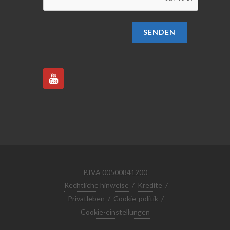
SENDEN
P.IVA 00500841200
Rechtliche hinweise
/
Kredite
/
Privatleben
/
Cookie-politik
/
Cookie-einstellungen