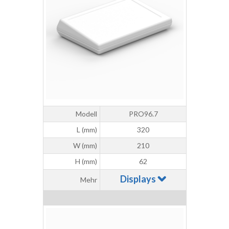
Modell
PRO96.7
L (mm)
320
W (mm)
210
H (mm)
62
Displays
Mehr