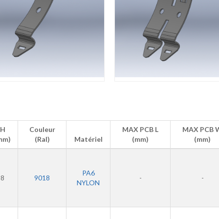
H
Couleur
MAX PCB L
MAX PCB 
mm)
(Ral)
Matériel
(mm)
(mm)
PA6
8
9018
-
-
NYLON