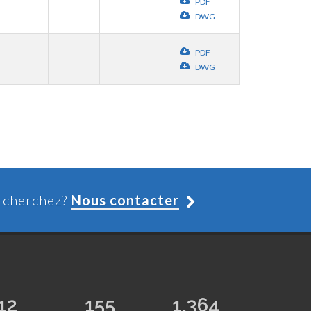
PDF
DWG
PDF
DWG
s cherchez?
Nous contacter
12
155
1,364