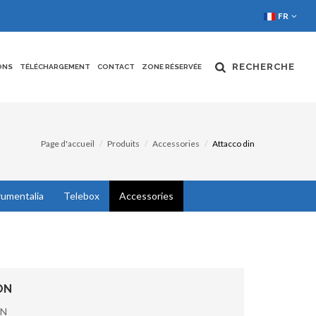
FR
RECHERCHE
ONS
TÉLÉCHARGEMENT
CONTACT
ZONE RÉSERVÉE
Page d'accueil
Produits
Accessories
Attacco din
rumentalia
Telebox
Accessories
ON
IN