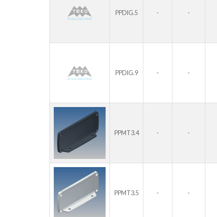
-
-
PPDIG.5
-
-
PPDIG.9
-
-
PPMT3.4
-
-
PPMT3.5