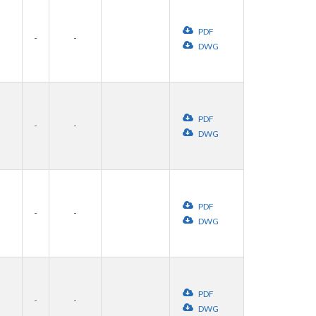
PDF
-
-
DWG
PDF
-
-
DWG
PDF
-
-
DWG
PDF
-
-
DWG