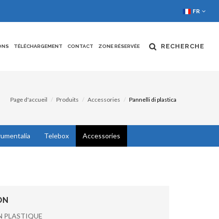
FR
RECHERCHE
ONS
TÉLÉCHARGEMENT
CONTACT
ZONE RÉSERVÉE
Page d'accueil
Produits
Accessories
Pannelli di plastica
rumentalia
Telebox
Accessories
ON
N PLASTIQUE