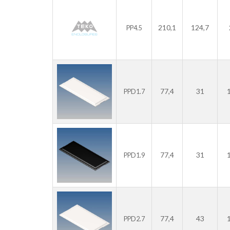
210,1
124,7
PP4.5
77,4
31
PPD1.7
77,4
31
PPD1.9
77,4
43
PPD2.7