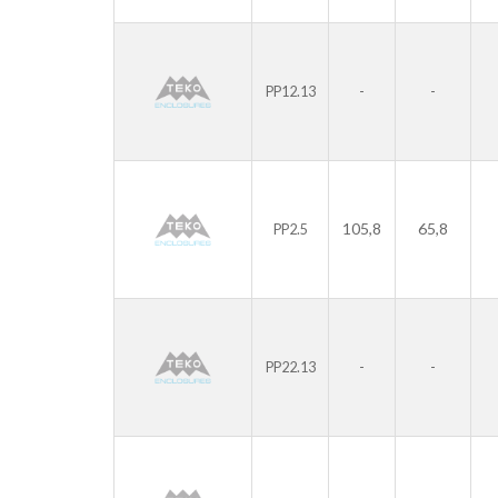
-
-
PP12.13
105,8
65,8
PP2.5
-
-
PP22.13