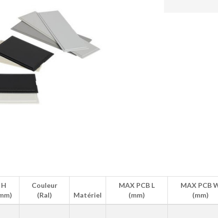
H
Couleur
MAX PCB L
MAX PCB 
mm)
(Ral)
Matériel
(mm)
(mm)