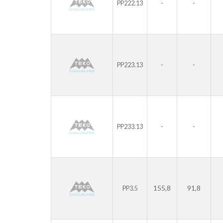
-
-
PP222.13
-
-
PP223.13
-
-
PP233.13
155,8
91,8
PP3.5