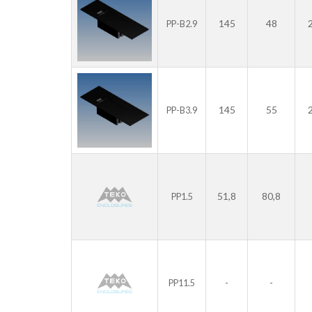
145
48
PP-B2.9
145
55
PP-B3.9
51,8
80,8
PP1.5
-
-
PP11.5