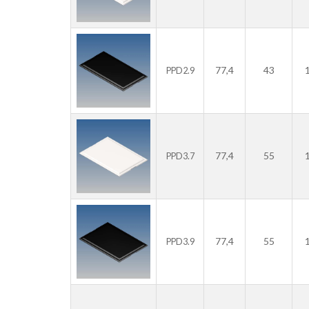
77,4
43
PPD2.9
77,4
55
PPD3.7
77,4
55
PPD3.9