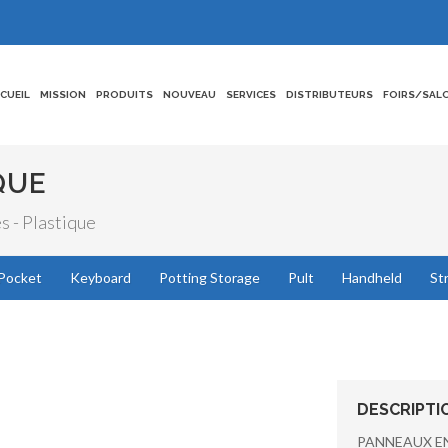
CCUEIL
MISSION
PRODUITS
NOUVEAU
SERVICES
DISTRIBUTEURS
FOIRS/SAL
QUE
s - Plastique
Pocket
Keyboard
Potting Storage
Pult
Handheld
St
DESCRIPTI
PANNEAUX E