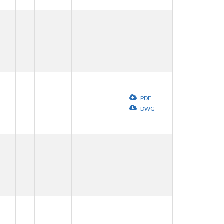
-
-
PDF
-
-
DWG
-
-