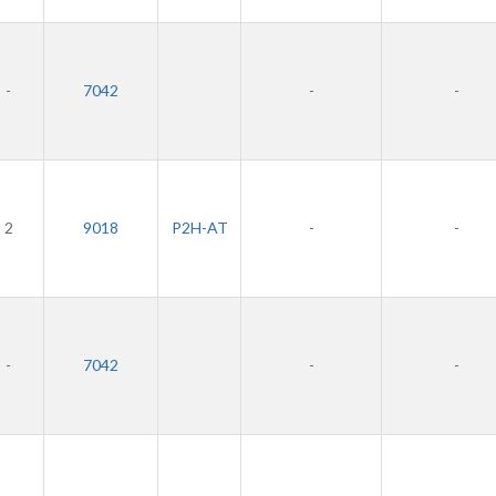
-
7042
-
-
2
9018
P2H-AT
-
-
-
7042
-
-