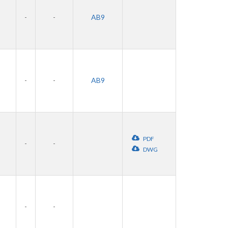
-
-
AB9
-
-
AB9
PDF
-
-
DWG
-
-