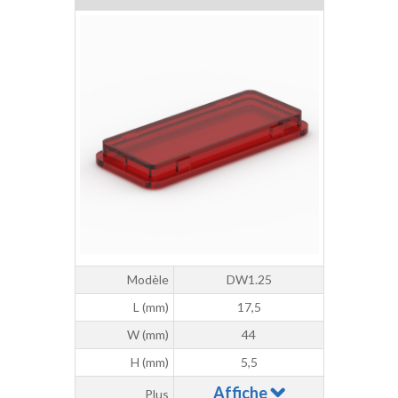
Modèle
DW1.25
L (mm)
17,5
W (mm)
44
H (mm)
5,5
Affiche
Plus