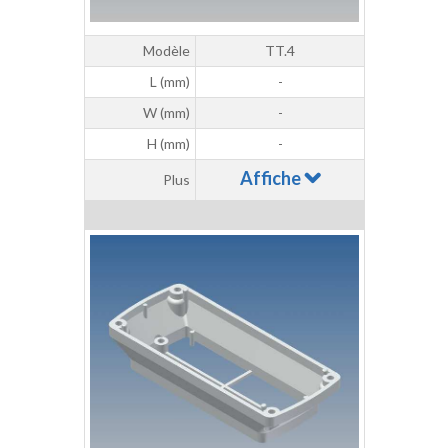
Modèle
TT.4
L (mm)
-
W (mm)
-
H (mm)
-
Affiche
Plus