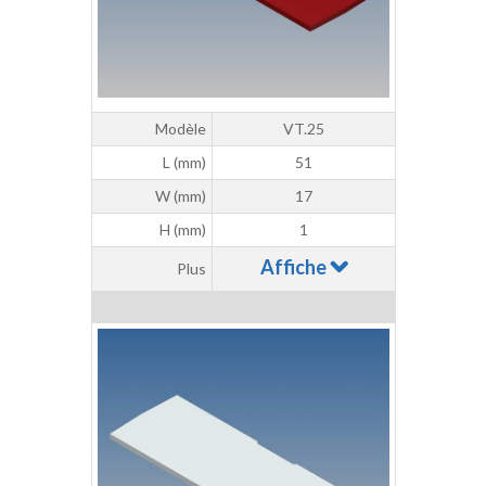
Modèle
VT.25
L (mm)
51
W (mm)
17
H (mm)
1
Affiche
Plus