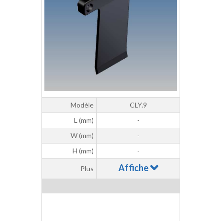
Modèle
CLY.9
L (mm)
-
W (mm)
-
H (mm)
-
Affiche
Plus