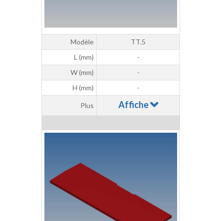
Modèle
TT.5
L (mm)
-
W (mm)
-
H (mm)
-
Affiche
Plus