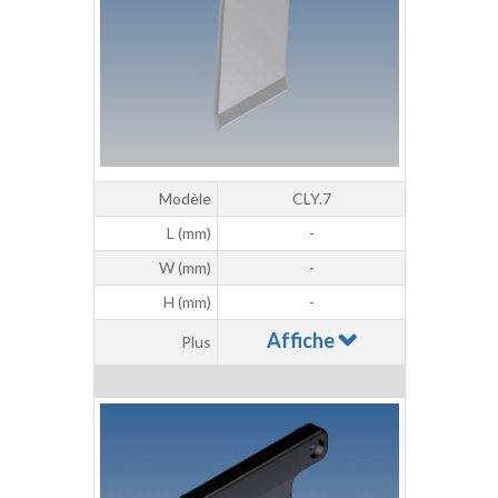
Modèle
CLY.7
L (mm)
-
W (mm)
-
H (mm)
-
Affiche
Plus