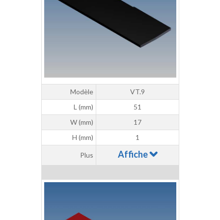
Modèle
VT.9
L (mm)
51
W (mm)
17
H (mm)
1
Affiche
Plus