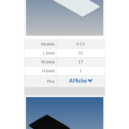
Modèle
VT.5
L (mm)
51
W (mm)
17
H (mm)
1
Affiche
Plus