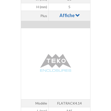
H (mm)
5
Affiche
Plus
Modèle
FLATRACK4.14
L (mm)
165