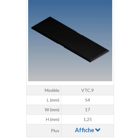
Modèle
VTC.9
L (mm)
54
W (mm)
17
H (mm)
1,25
Affiche
Plus