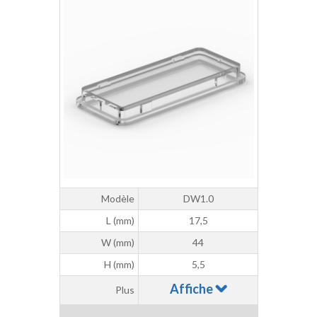
Modèle
DW1.0
L (mm)
17,5
W (mm)
44
H (mm)
5,5
Affiche
Plus