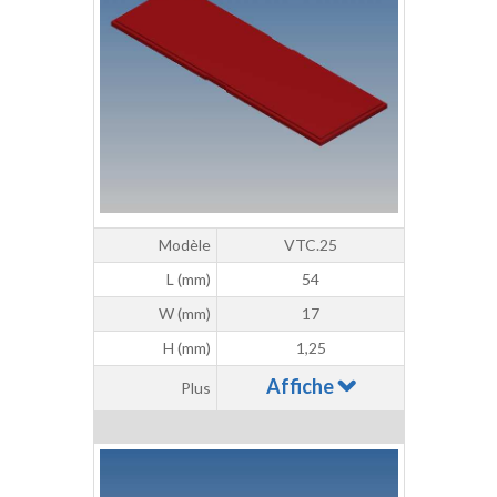
Modèle
VTC.25
L (mm)
54
W (mm)
17
H (mm)
1,25
Affiche
Plus