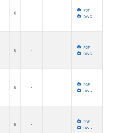
PDF
8
-
DWG
PDF
8
-
DWG
PDF
8
-
DWG
PDF
8
-
DWG