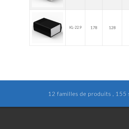
178
128
KL-22.9
12 familles de produits , 155