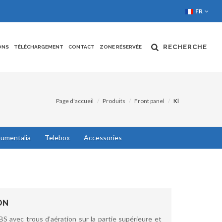
FR
RECHERCHE
ONS
TÉLÉCHARGEMENT
CONTACT
ZONE RÉSERVÉE
Page d'accueil
Produits
Front panel
Kl
rumentalia
Telebox
Accessories
ON
S avec trous d’aération sur la partie supérieure et