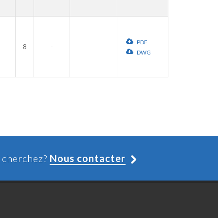
PDF
8
-
DWG
s cherchez?
Nous contacter