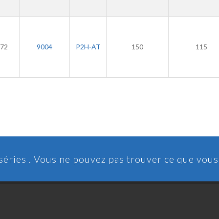
72
9004
P2H-AT
150
115
 séries . Vous ne pouvez pas trouver ce que vou