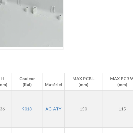
H
Couleur
MAX PCB L
MAX PCB 
mm)
(Ral)
Matériel
(mm)
(mm)
36
9018
AG-ATY
150
115