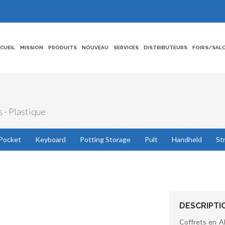
CCUEIL
MISSION
PRODUITS
NOUVEAU
SERVICES
DISTRIBUTEURS
FOIRS/SAL
s - Plastique
Pocket
Keyboard
Potting Storage
Pult
Handheld
St
DESCRIPTI
Coffrets en AB