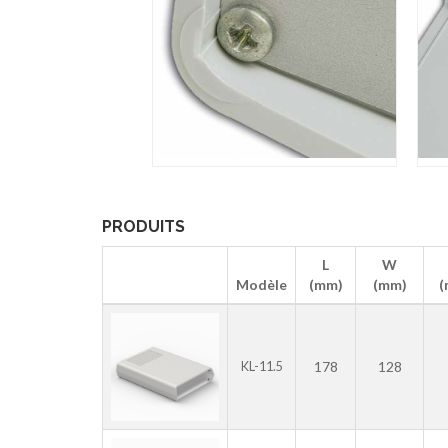
PRODUITS
L
W
Modèle
(mm)
(mm)
(
178
128
KL-11.5