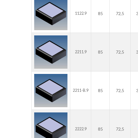
85
72,5
1122.9
85
72,5
2211.9
85
72,5
2211-B.9
85
72,5
2222.9