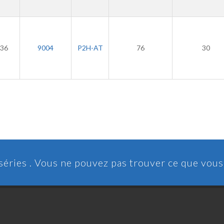
36
9004
P2H-AT
76
30
 séries . Vous ne pouvez pas trouver ce que vou