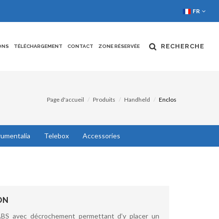
FR
RECHERCHE
ONS
TÉLÉCHARGEMENT
CONTACT
ZONE RÉSERVÉE
Page d'accueil
Produits
Handheld
Enclos
rumentalia
Telebox
Accessories
ON
ABS avec décrochement permettant d’y placer un