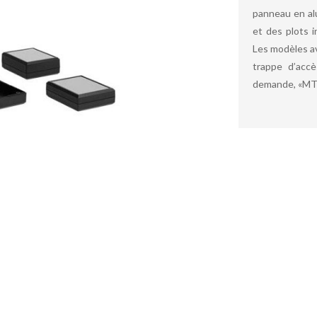
panneau en al
et des plots i
Les modèles av
trappe d’acc
demande, «MT1»