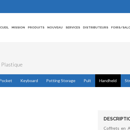
CCUEIL
MISSION
PRODUITS
NOUVEAU
SERVICES
DISTRIBUTEURS
FOIRS/SAL
- Plastique
Pocket
Keyboard
Potting Storage
Pult
Handheld
St
DESCRIPTI
Coffrets en 