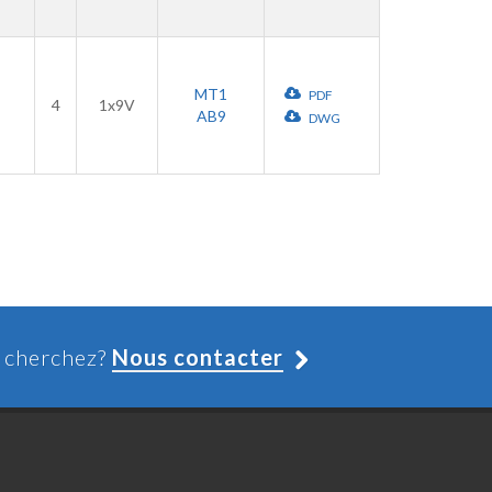
MT1
PDF
4
1x9V
AB9
DWG
s cherchez?
Nous contacter