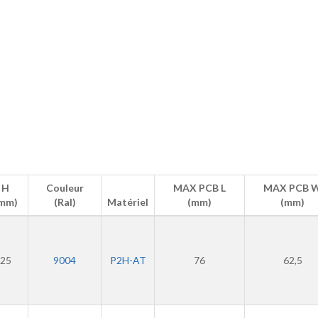
H
Couleur
MAX PCB L
MAX PCB 
mm)
(Ral)
Matériel
(mm)
(mm)
25
9004
P2H-AT
76
62,5