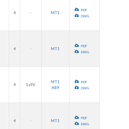
PDF
4
-
MT1
DWG
PDF
4
-
MT1
DWG
MT1
PDF
4
1x9V
AB9
DWG
PDF
4
-
MT1
DWG