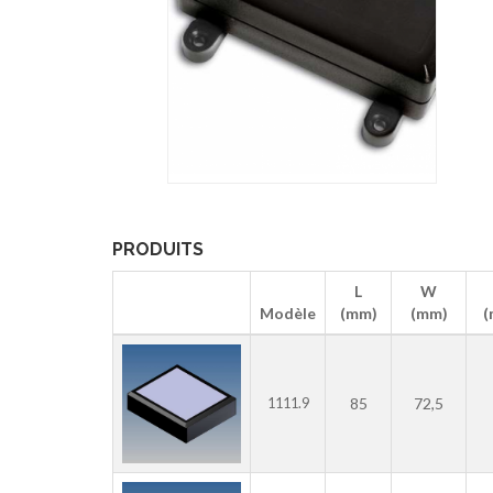
PRODUITS
L
W
Modèle
(mm)
(mm)
(
85
72,5
1111.9