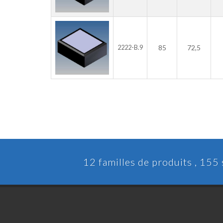
85
72,5
2222-B.9
12 familles de produits , 155