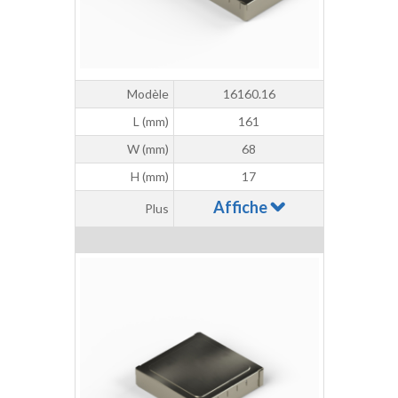
Modèle
16160.16
L (mm)
161
W (mm)
68
H (mm)
17
Affiche
Plus