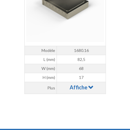
Modèle
1680.16
L (mm)
82,5
W (mm)
68
H (mm)
17
Affiche
Plus