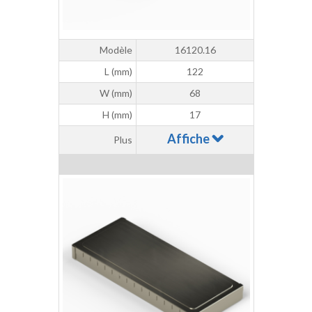
Modèle
16120.16
L (mm)
122
W (mm)
68
H (mm)
17
Affiche
Plus