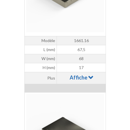
Modèle
1661.16
L (mm)
67,5
W (mm)
68
H (mm)
17
Affiche
Plus