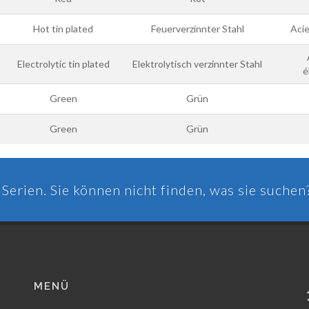
Hot tin plated
Feuerverzinnter Stahl
Acie
Electrolytic tin plated
Elektrolytisch verzinnter Stahl
é
Green
Grün
Green
Grün
Serien. Sie können nicht finden, was sie suchen
MENÜ