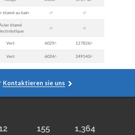
r étamé au bain
-/-
-/-
Acier étamé
-/-
-/-
lectrolytique
Vert
6029/-
127826/-
Vert
6024/-
249140/-
?
Kontaktieren sie uns
12
155
1,364