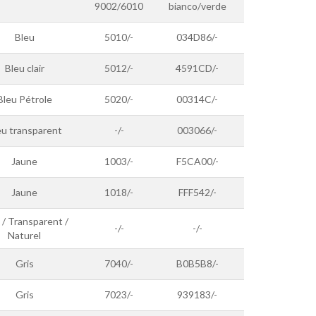
9002/6010
bianco/verde
Bleu
5010/-
034D86/-
Bleu clair
5012/-
4591CD/-
Bleu Pétrole
5020/-
00314C/-
eu transparent
-/-
003066/-
Jaune
1003/-
F5CA00/-
Jaune
1018/-
FFF542/-
 / Transparent /
-/-
-/-
Naturel
Gris
7040/-
B0B5B8/-
Gris
7023/-
939183/-