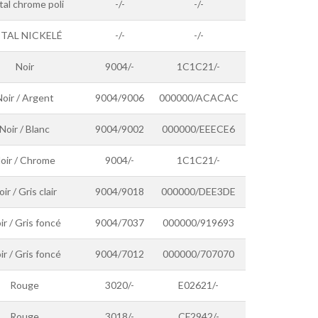
al chrome poli
-/-
-/-
TAL NICKELÉ
-/-
-/-
Noir
9004/-
1C1C21/-
oir / Argent
9004/9006
000000/ACACAC
Noir / Blanc
9004/9002
000000/EEECE6
oir / Chrome
9004/-
1C1C21/-
ir / Gris clair
9004/9018
000000/DEE3DE
ir / Gris foncé
9004/7037
000000/919693
ir / Gris foncé
9004/7012
000000/707070
Rouge
3020/-
E02621/-
Rouge
3018/-
CF2942/-