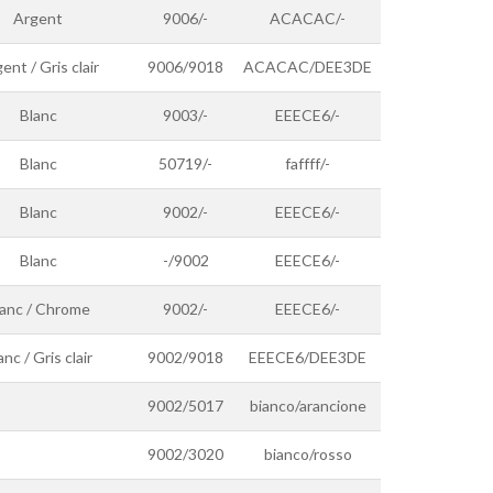
Argent
9006/-
ACACAC/-
ent / Gris clair
9006/9018
ACACAC/DEE3DE
Blanc
9003/-
EEECE6/-
Blanc
50719/-
faffff/-
Blanc
9002/-
EEECE6/-
Blanc
-/9002
EEECE6/-
lanc / Chrome
9002/-
EEECE6/-
anc / Gris clair
9002/9018
EEECE6/DEE3DE
9002/5017
bianco/arancione
9002/3020
bianco/rosso