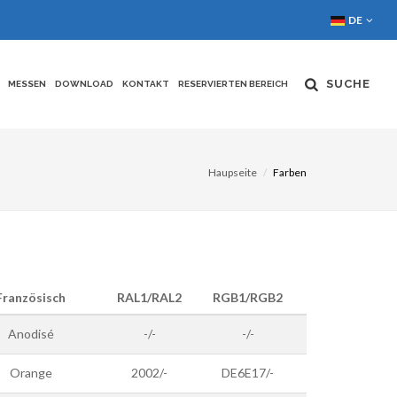
DE
SUCHE
MESSEN
DOWNLOAD
KONTAKT
RESERVIERTEN BEREICH
Haupseite
Farben
Französisch
RAL1/RAL2
RGB1/RGB2
Anodisé
-/-
-/-
Orange
2002/-
DE6E17/-