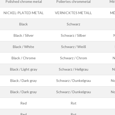
Polished chrome metal
Poliertes chrommetal
Mét
NICKEL-PLATED METAL
VERNICKTES METALL
MÉ
Black
Schwarz
Black / Silver
Schwarz / Silber
N
Black / White
Schwarz / Weiß
Black / Chrome
Schwarz / Chrom
N
Black / Light gray
Schwarz / Hellgrau
No
Black / Dark gray
Schwarz / Dunkelgrau
No
Black / Dark gray
Schwarz / Dunkelgrau
No
Red
Rot
Red
Rot