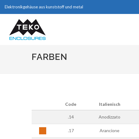
Elektronikgehäuse aus kunststoff und metal
FARBEN
Code
Italienisch
.14
Anodizzato
.17
Arancione