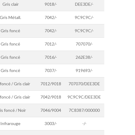
Gris clair
9018/-
DEE3DE/-
Gris Métall.
7042/-
9C9C9C/-
Gris foncé
7042/-
9C9C9C/-
Gris foncé
7012/-
707070/-
Gris foncé
7016/-
262E38/-
Gris foncé
7037/-
919693/-
foncé / Gris clair
7012/9018
707070/DEE3DE
foncé / Gris clair
7042/9018
9C9C9C/DEE3DE
is foncé / Noir
7046/9004
7C8387/000000
Infrarouge
3003/-
-/-