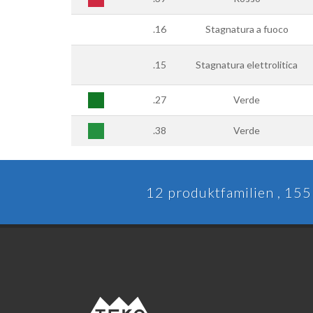
.16
Stagnatura a fuoco
.15
Stagnatura elettrolitica
.27
Verde
.38
Verde
12 produktfamilien , 155 