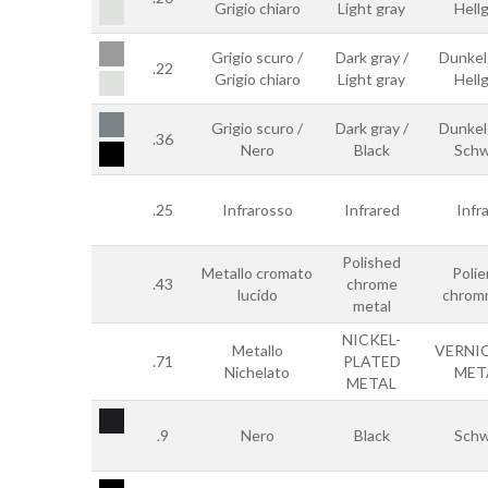
Grigio chiaro
Light gray
Hell
Grigio scuro /
Dark gray /
Dunkel
.22
Grigio chiaro
Light gray
Hell
Grigio scuro /
Dark gray /
Dunkel
.36
Nero
Black
Schw
.25
Infrarosso
Infrared
Infr
Polished
Metallo cromato
Polie
.43
chrome
lucido
chrom
metal
NICKEL-
Metallo
VERNI
.71
PLATED
Nichelato
MET
METAL
.9
Nero
Black
Schw