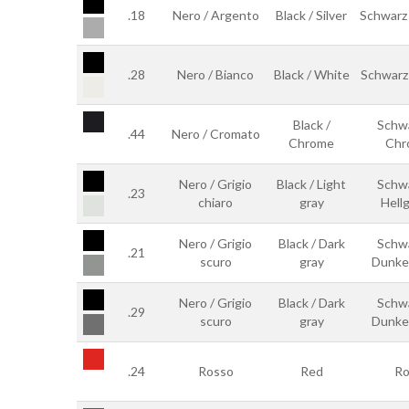
.18
Nero / Argento
Black / Silver
Schwarz 
.28
Nero / Bianco
Black / White
Schwarz
Black /
Schwa
.44
Nero / Cromato
Chrome
Chr
Nero / Grigio
Black / Light
Schwa
.23
chiaro
gray
Hell
Nero / Grigio
Black / Dark
Schwa
.21
scuro
gray
Dunke
Nero / Grigio
Black / Dark
Schwa
.29
scuro
gray
Dunke
.24
Rosso
Red
Ro