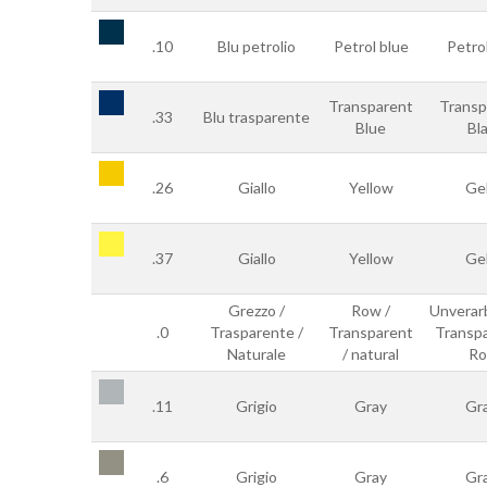
.10
Blu petrolio
Petrol blue
Petro
Transparent
Transp
.33
Blu trasparente
Blue
Bl
.26
Giallo
Yellow
Ge
.37
Giallo
Yellow
Ge
Grezzo /
Row /
Unverarb
.0
Trasparente /
Transparent
Transpa
Naturale
/ natural
Ro
.11
Grigio
Gray
Gr
.6
Grigio
Gray
Gr