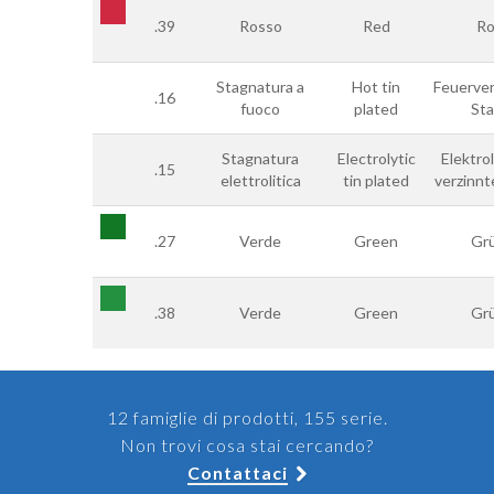
.39
Rosso
Red
Ro
Stagnatura a
Hot tin
Feuerver
.16
fuoco
plated
Sta
Stagnatura
Electrolytic
Elektro
.15
elettrolitica
tin plated
verzinnt
.27
Verde
Green
Gr
.38
Verde
Green
Gr
12 famiglie di prodotti, 155 serie.
Non trovi cosa stai cercando?
Contattaci