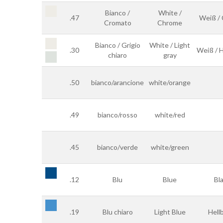
Bianco /
White /
.47
Weiß /
Cromato
Chrome
Bianco / Grigio
White / Light
.30
Weiß / H
chiaro
gray
.50
bianco/arancione
white/orange
.49
bianco/rosso
white/red
.45
bianco/verde
white/green
.12
Blu
Blue
Bl
.19
Blu chiaro
Light Blue
Hell