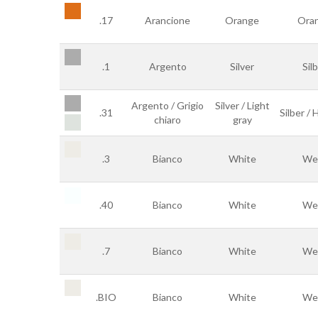
.17
Arancione
Orange
Ora
.1
Argento
Silver
Sil
Argento / Grigio
Silver / Light
.31
Silber / 
chiaro
gray
.3
Bianco
White
We
.40
Bianco
White
We
.7
Bianco
White
We
.BIO
Bianco
White
We