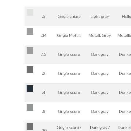
.5
Grigio chiaro
Light gray
Hell
.34
Grigio Metall.
Metall. Grey
Metalli
.13
Grigio scuro
Dark gray
Dunke
.2
Grigio scuro
Dark gray
Dunke
.4
Grigio scuro
Dark gray
Dunke
.8
Grigio scuro
Dark gray
Dunke
Grigio scuro /
Dark gray /
Dunkel
.20