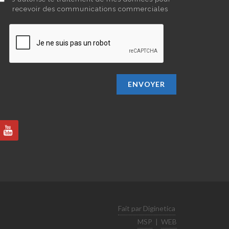
recevoir des communications commerciales
ENVOYER
Fait par Diginetica
MSP
|
WEB