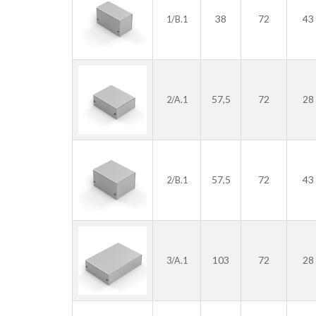
38
72
43
1/B.1
57,5
72
28
2/A.1
57,5
72
43
2/B.1
103
72
28
3/A.1