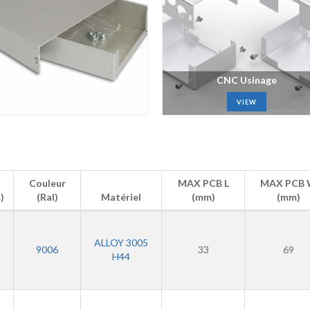
CNC Usinage
VIEW
Couleur
MAX PCB L
MAX PCB
)
(Ral)
Matériel
(mm)
(mm)
ALLOY 3005
9006
33
69
H44