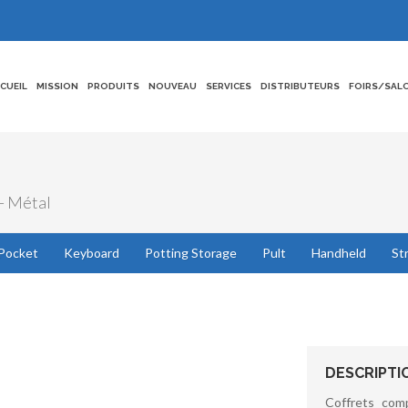
CCUEIL
MISSION
PRODUITS
NOUVEAU
SERVICES
DISTRIBUTEURS
FOIRS/SAL
 - Métal
Pocket
Keyboard
Potting Storage
Pult
Handheld
St
DESCRIPTI
Coffrets com