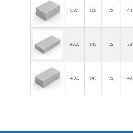
103
72
43
3/B.1
143
72
28
4/A.1
143
72
43
4/B.1