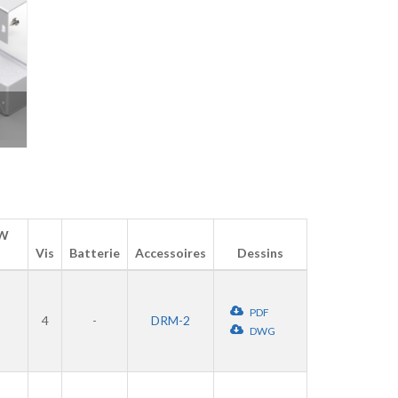
 W
Vis
Batterie
Accessoires
Dessins
PDF
4
-
DRM-2
DWG