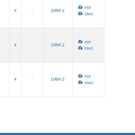
PDF
4
-
DRM-2
DWG
PDF
4
-
DRM-2
DWG
PDF
4
-
DRM-2
DWG