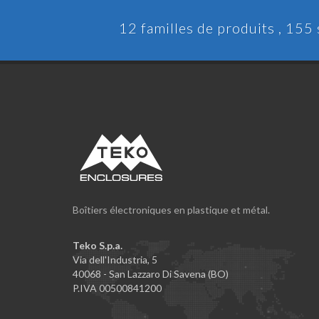
12 familles de produits , 155
Boîtiers électroniques en plastique et métal.
Teko S.p.a.
Via dell'Industria, 5
40068 - San Lazzaro Di Savena (BO)
P.IVA 00500841200