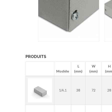
PRODUITS
L
W
H
Modèle
(mm)
(mm)
(mm
38
72
28
1/A.1