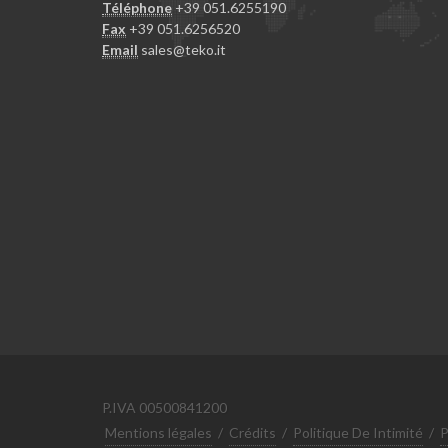
Téléphone
+39 051.6255190
Fax
+39 051.6256520
Email
sales@teko.it
P.IVA 00500841200
Mentions légales
/
Crédits
/
Politique De Intimité
/
P