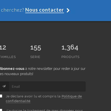
s cherchez?
Nous contacter
12
155
1,364
FAMILLES
SERIE
PRODUITS
Abonnez-vous
à notre newsletter pour rester à jour sur
les nouveaux produits!
Je déclare avoir lu et compris la
Politique de
confidentialité
J'autorise le traitement de mes données pour