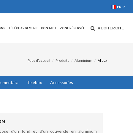
FR
RECHERCHE
ONS
TÉLÉCHARGEMENT
CONTACT
ZONE RÉSERVÉE
Page d'accueil
Produits
Aluminium
Al box
rumentalia
Telebox
Accessories
ON
posé d’un fond et d’un couvercle en aluminium