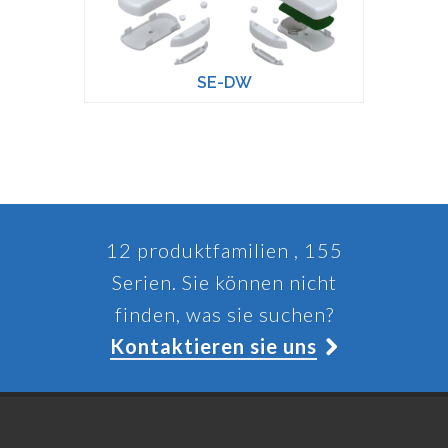
SE-DW
12 produktfamilien , 155
Serien. Sie können nicht
finden, was sie suchen?
Kontaktieren sie uns