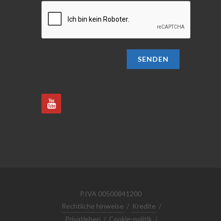
SENDEN
P.IVA 00500841200
Rechtliche hinweise
/
Kredite
/
Privatleben
/
Cookie-politik
/