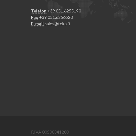
Telefon
+39 051.6255190
Fax
+39 051.6256520
E-mail
sales@teko.it
P.IVA 00500841200