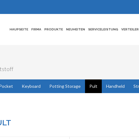
HAUPSEITE
FIRMA
PRODUKTE
NEUHEITEN
SERVICELEISTUNG
VERTEILER
tstoff
Pocket
Keyboard
Potting Storage
Pult
Handheld
St
ULT