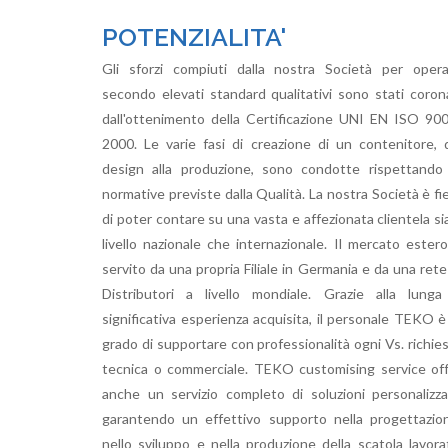
POTENZIALITA'
Gli sforzi compiuti dalla nostra Società per oper
secondo elevati standard qualitativi sono stati coron
dall'ottenimento della Certificazione UNI EN ISO 90
2000. Le varie fasi di creazione di un contenitore, 
design alla produzione, sono condotte rispettando
normative previste dalla Qualità. La nostra Società è fi
di poter contare su una vasta e affezionata clientela si
livello nazionale che internazionale. Il mercato ester
servito da una propria Filiale in Germania e da una rete
Distributori a livello mondiale. Grazie alla lung
significativa esperienza acquisita, il personale TEKO è
grado di supportare con professionalità ogni Vs. richie
tecnica o commerciale. TEKO customising service of
anche un servizio completo di soluzioni personalizz
garantendo un effettivo supporto nella progettazio
nello sviluppo e nella produzione della scatola lavora