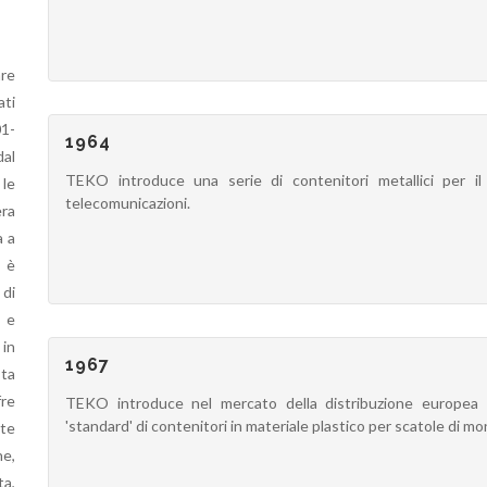
are
ati
01-
1964
dal
TEKO introduce una serie di contenitori metallici per il
 le
telecomunicazioni.
era
a a
o è
 di
a e
 in
1967
sta
fre
TEKO introduce nel mercato della distribuzione europea l
'standard' di contenitori in materiale plastico per scatole di mon
ate
ne,
ta,