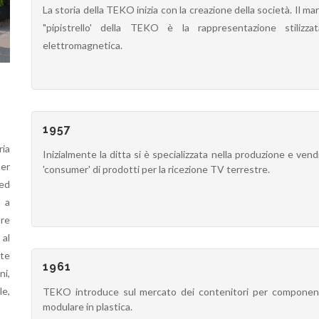
La storia della TEKO inizia con la creazione della società. Il ma
"pipistrello' della TEKO è la rappresentazione stilizza
elettromagnetica.
1957
ria
Inizialmente la ditta si è specializzata nella produzione e vend
er
'consumer' di prodotti per la ricezione TV terrestre.
ed
o a
ore
 al
ate
1961
i,
le,
TEKO introduce sul mercato dei contenitori per component
modulare in plastica.