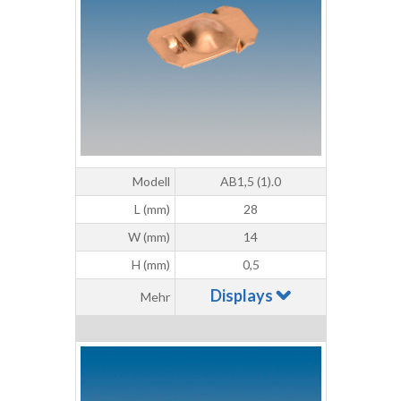
Modell
AB1,5 (1).0
L (mm)
28
W (mm)
14
H (mm)
0,5
Displays
Mehr