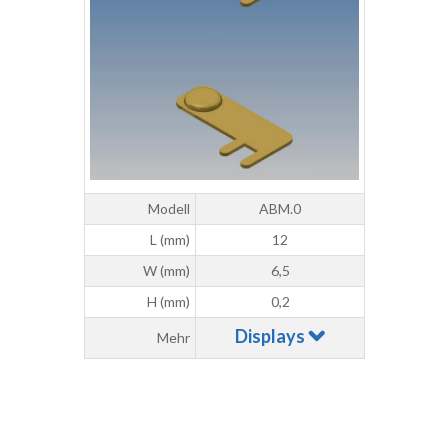
Modell
ABM.0
L (mm)
12
W (mm)
6,5
H (mm)
0,2
Displays
Mehr