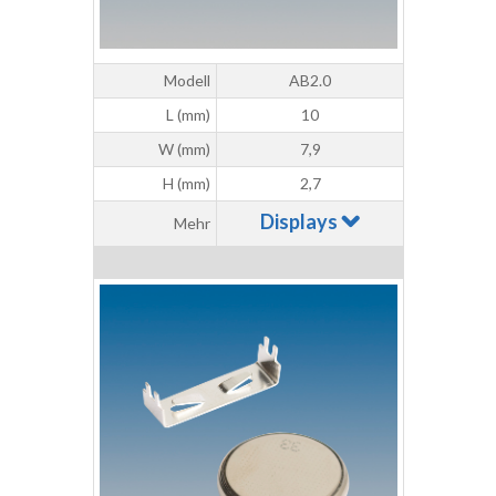
Modell
AB2.0
L (mm)
10
W (mm)
7,9
H (mm)
2,7
Displays
Mehr