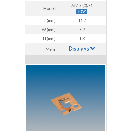
AB15 (3).71
Modell
NEW
L (mm)
11,7
W (mm)
8,2
H (mm)
1,3
Displays
Mehr