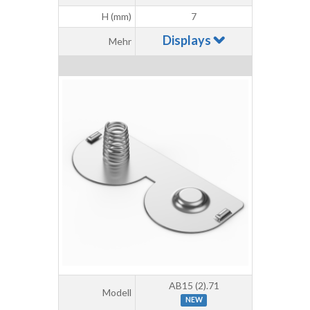
H (mm)
7
Displays
Mehr
AB15 (2).71
Modell
NEW