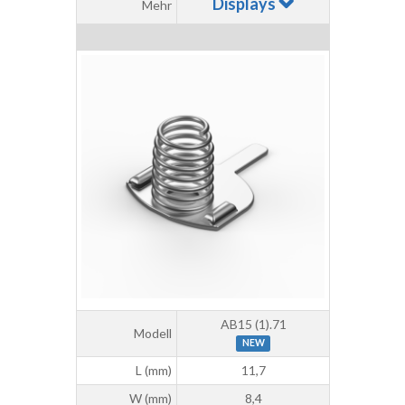
Displays
Mehr
AB15 (1).71
Modell
NEW
L (mm)
11,7
W (mm)
8,4