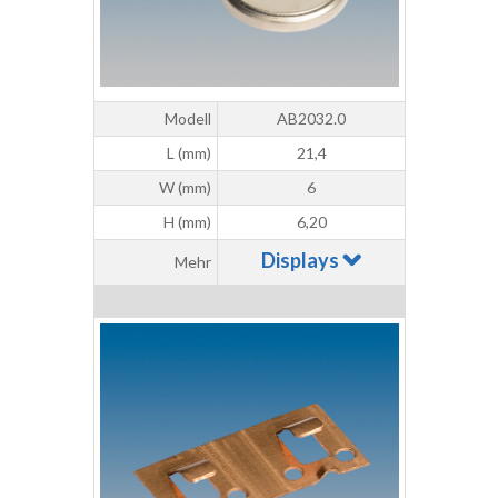
Modell
AB2032.0
L (mm)
21,4
W (mm)
6
H (mm)
6,20
Displays
Mehr