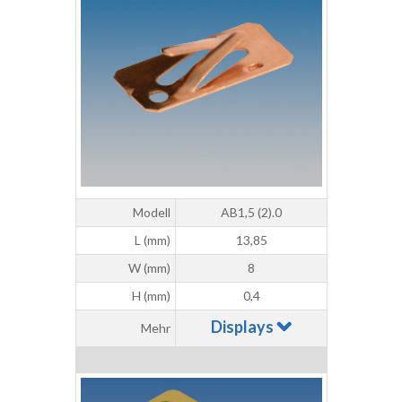
Modell
AB1,5 (2).0
L (mm)
13,85
W (mm)
8
H (mm)
0,4
Displays
Mehr