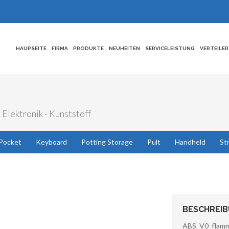
HAUPSEITE
FIRMA
PRODUKTE
NEUHEITEN
SERVICELEISTUNG
VERTEILER
 Elektronik - Kunststoff
Pocket
Keyboard
Potting Storage
Pult
Handheld
St
BESCHREI
ABS V0 flammw