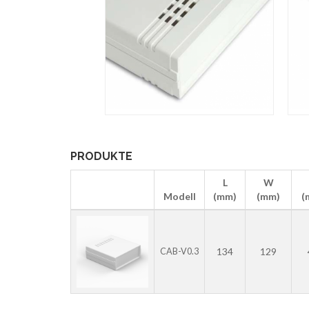
PRODUKTE
L
W
Modell
(mm)
(mm)
(
134
129
CAB-V0.3