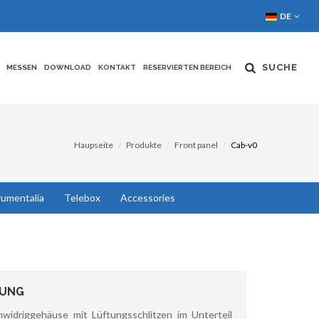
DE
SUCHE
MESSEN
DOWNLOAD
KONTAKT
RESERVIERTEN BEREICH
Haupseite
Produkte
Front panel
Cab-v0
rumentalia
Telebox
Accessories
BUNG
idriggehäuse mit Lüftungsschlitzen im Unterteil