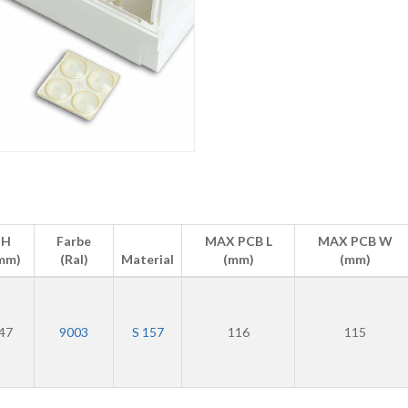
H
Farbe
MAX PCB L
MAX PCB W
mm)
(Ral)
Material
(mm)
(mm)
47
9003
S 157
116
115