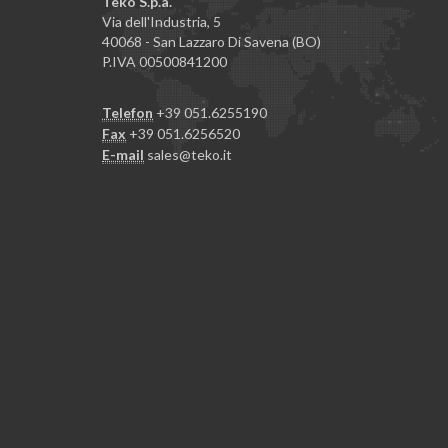
Teko S.p.a.
Via dell'Industria, 5
40068 - San Lazzaro Di Savena (BO)
P.IVA 00500841200
Telefon
+39 051.6255190
Fax
+39 051.6256520
E-mail
sales@teko.it