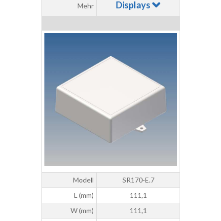
Displays
Mehr
Modell
SR170-E.7
L (mm)
111,1
W (mm)
111,1