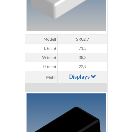
Modell
SR02.7
L (mm)
71,5
W (mm)
38,3
H (mm)
22,9
Displays
Mehr