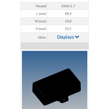
Modell
SR04-E.7
L (mm)
88,9
W (mm)
50,8
H (mm)
25,5
Displays
Mehr