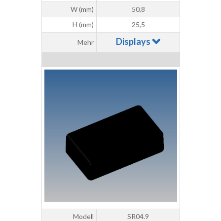
W (mm)
50,8
H (mm)
25,5
Displays
Mehr
Modell
SR04.9