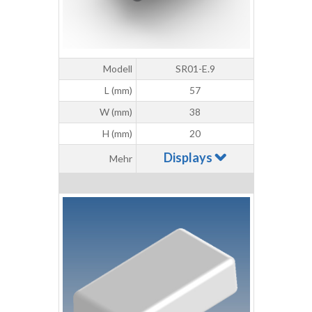
Modell
SR01-E.9
L (mm)
57
W (mm)
38
H (mm)
20
Displays
Mehr