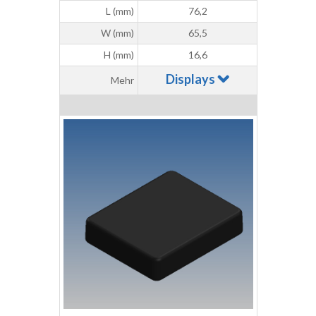
L (mm)
76,2
W (mm)
65,5
H (mm)
16,6
Displays
Mehr