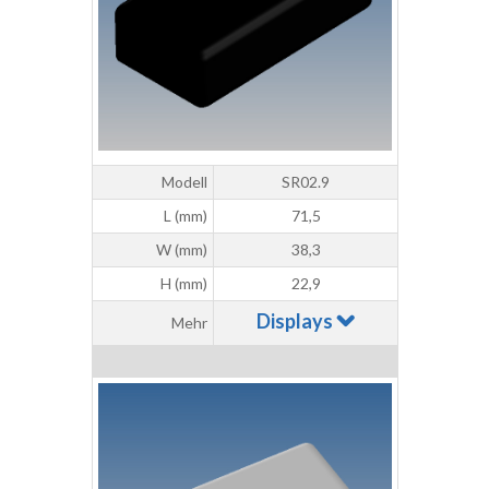
Modell
SR02.9
L (mm)
71,5
W (mm)
38,3
H (mm)
22,9
Displays
Mehr