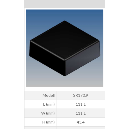
Modell
SR170.9
L (mm)
111,1
W (mm)
111,1
H (mm)
43,4