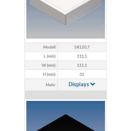
Modell
SR120.7
L (mm)
111,1
W (mm)
111,1
H (mm)
31
Displays
Mehr