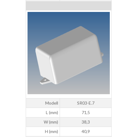
Modell
SR03-E.7
L (mm)
71,5
W (mm)
38,3
H (mm)
40,9