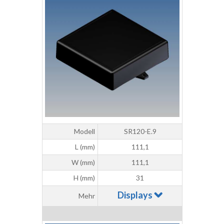
Modell
SR120-E.9
L (mm)
111,1
W (mm)
111,1
H (mm)
31
Displays
Mehr