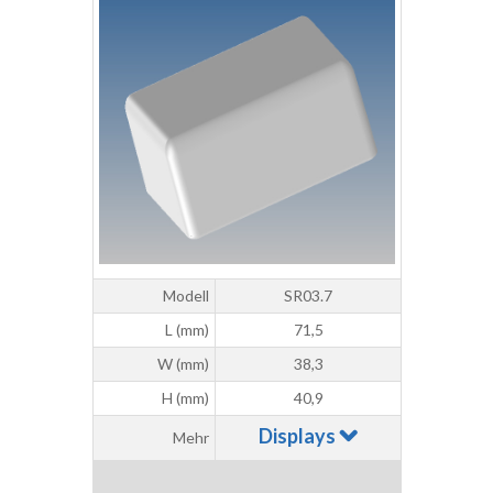
Modell
SR03.7
L (mm)
71,5
W (mm)
38,3
H (mm)
40,9
Displays
Mehr