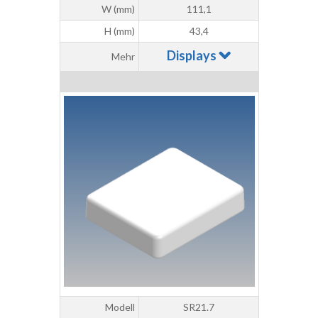
W (mm)
111,1
H (mm)
43,4
Displays
Mehr
Modell
SR21.7