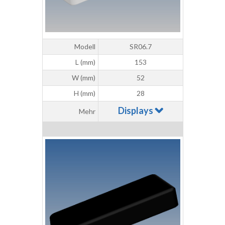
Modell
SR06.7
L (mm)
153
W (mm)
52
H (mm)
28
Displays
Mehr