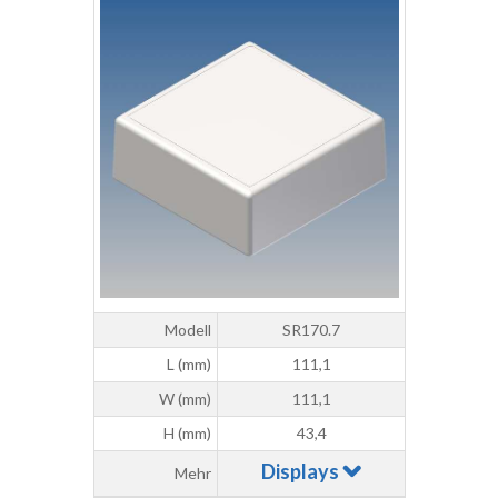
Modell
SR170.7
L (mm)
111,1
W (mm)
111,1
H (mm)
43,4
Displays
Mehr