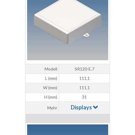
Modell
SR120-E.7
L (mm)
111,1
W (mm)
111,1
H (mm)
31
Displays
Mehr