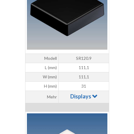
Modell
SR120.9
L (mm)
111,1
W (mm)
111,1
H (mm)
31
Displays
Mehr