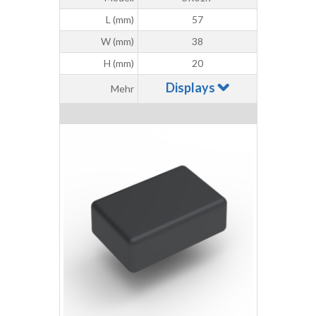
L (mm)
57
W (mm)
38
H (mm)
20
Displays
Mehr