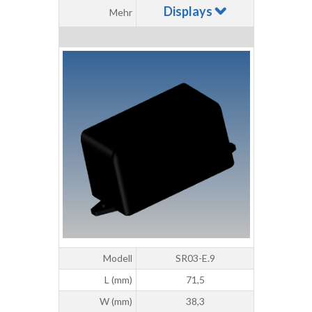
Displays
Mehr
Modell
SR03-E.9
L (mm)
71,5
W (mm)
38,3