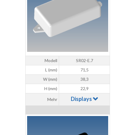
Modell
SR02-E.7
L (mm)
71,5
W (mm)
38,3
H (mm)
22,9
Displays
Mehr