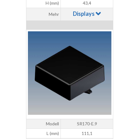
H (mm)
43,4
Displays
Mehr
Modell
SR170-E.9
L (mm)
111,1