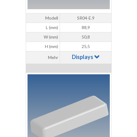
Modell
SR04-E.9
L (mm)
88,9
W (mm)
50,8
H (mm)
25,5
Displays
Mehr