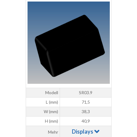
Modell
SR03.9
L (mm)
71,5
W (mm)
38,3
H (mm)
40,9
Displays
Mehr