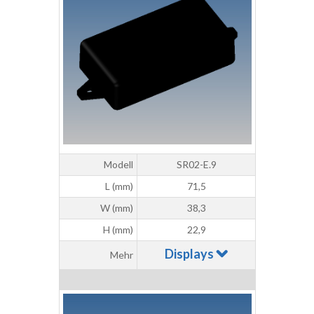
Modell
SR02-E.9
L (mm)
71,5
W (mm)
38,3
H (mm)
22,9
Displays
Mehr