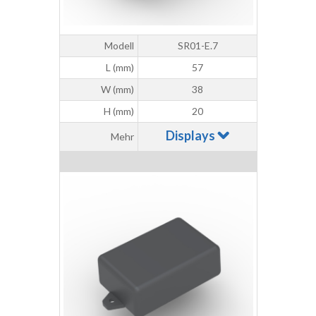
Modell
SR01-E.7
L (mm)
57
W (mm)
38
H (mm)
20
Displays
Mehr