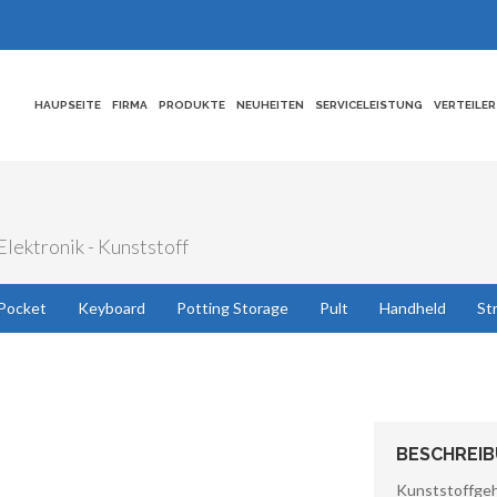
HAUPSEITE
FIRMA
PRODUKTE
NEUHEITEN
SERVICELEISTUNG
VERTEILER
lektronik - Kunststoff
Pocket
Keyboard
Potting Storage
Pult
Handheld
St
BESCHREI
Kunststoffge