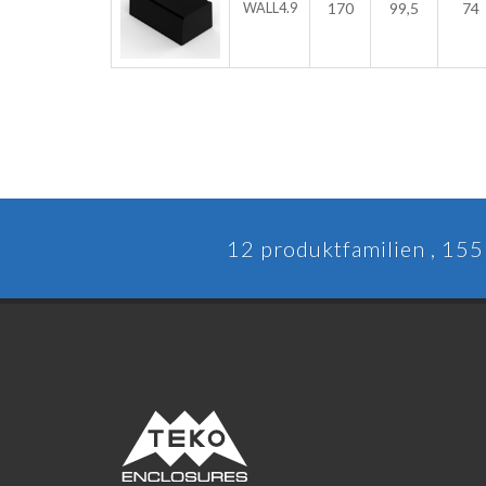
170
99,5
74
WALL4.9
12 produktfamilien , 155 