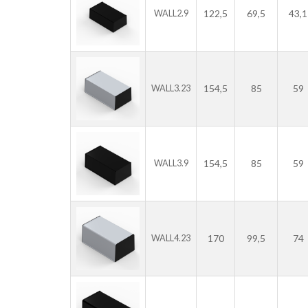
122,5
69,5
43,1
WALL2.9
154,5
85
59
WALL3.23
154,5
85
59
WALL3.9
170
99,5
74
WALL4.23