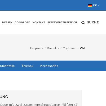
DE
SUCHE
MESSEN
DOWNLOAD
KONTAKT
RESERVIERTEN BEREICH
Haupseite
Produkte
Top cover
Wall
rumentalia
Telebox
Accessories
BUNG
häuse mit zwei zusammenschnappbaren Hälften (1