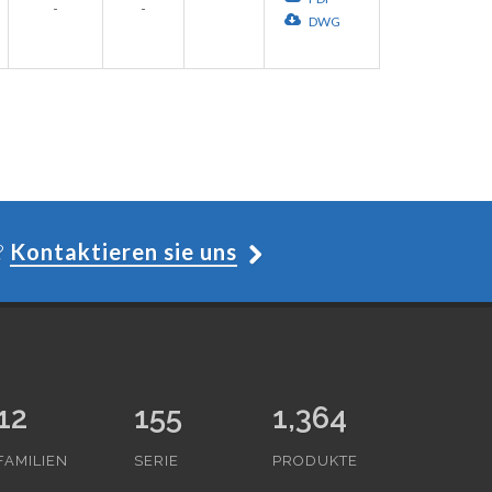
-
-
DWG
?
Kontaktieren sie uns
12
155
1,364
FAMILIEN
SERIE
PRODUKTE