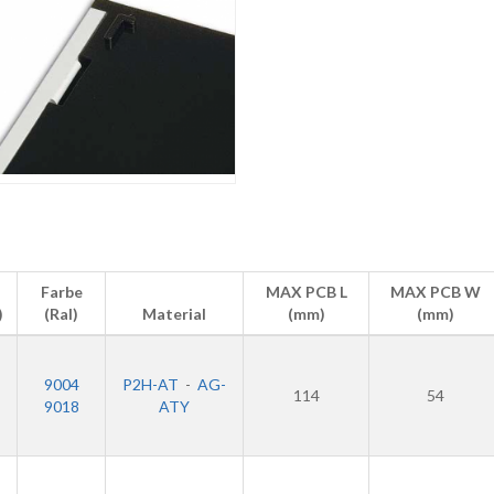
Farbe
MAX PCB L
MAX PCB W
)
(Ral)
Material
(mm)
(mm)
9004
P2H-AT
-
AG-
114
54
9018
ATY