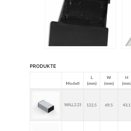
PRODUKTE
L
W
H
Modell
(mm)
(mm)
(mm
122,5
69,5
43,1
WALL2.23