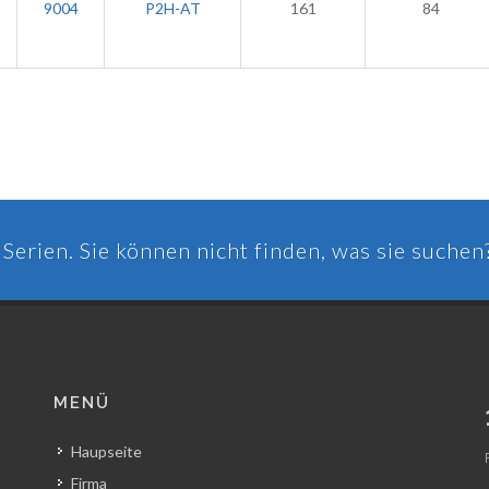
9004
P2H-AT
161
84
Serien. Sie können nicht finden, was sie suchen
MENÜ
Haupseite
Firma