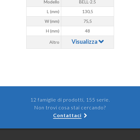
Modello
BELL-2.5
L (mm)
130,5
W (mm)
75,5
H (mm)
48
Visualizza
Altro
12 famiglie di prodotti, 155 serie.
Non trovi cosa stai cercando?
Contattaci